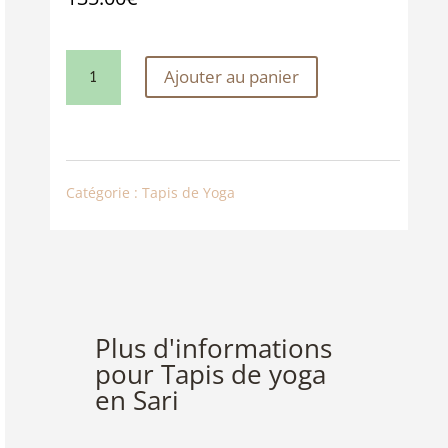
QUANTITÉ
Ajouter au panier
DE
TAPIS
DE
Catégorie :
Tapis de Yoga
YOGA
EN
SARI
Plus d'informations
pour Tapis de yoga
en Sari