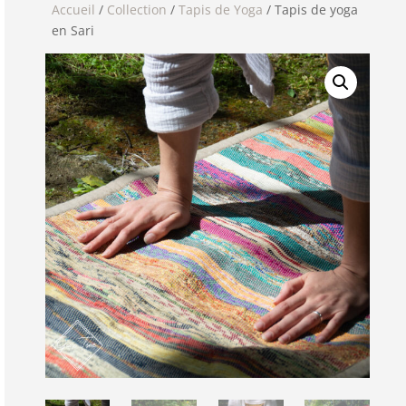
Accueil
/
Collection
/
Tapis de Yoga
/ Tapis de yoga
en Sari