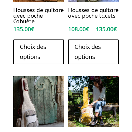
Housses de guitare
Housses de guitare
avec poche
avec poche lacets
Cahuète
135.00
€
108.00
€
135.00
€
Plage
–
de
Ce
Ce
prix :
produit
produi
Choix des
Choix des
108.00€
a
a
options
options
à
plusieurs
plusie
135.00€
variations.
variati
Les
Les
options
option
peuvent
peuve
être
être
choisies
choisi
sur
sur
la
la
page
page