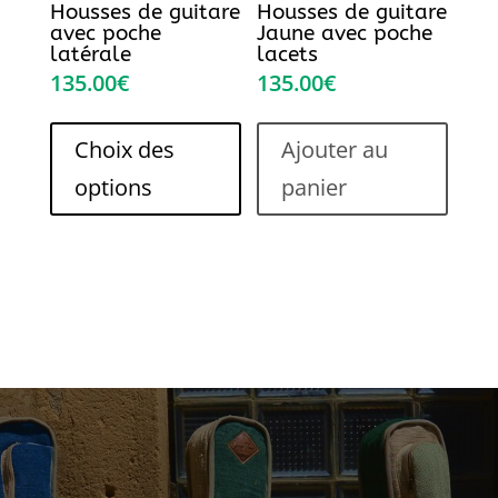
Housses de guitare
Housses de guitare
du
du
avec poche
Jaune avec poche
produit
produi
latérale
lacets
135.00
€
135.00
€
Ce
produit
Choix des
Ajouter au
a
options
panier
plusieurs
variations.
Les
options
peuvent
être
choisies
sur
la
page
du