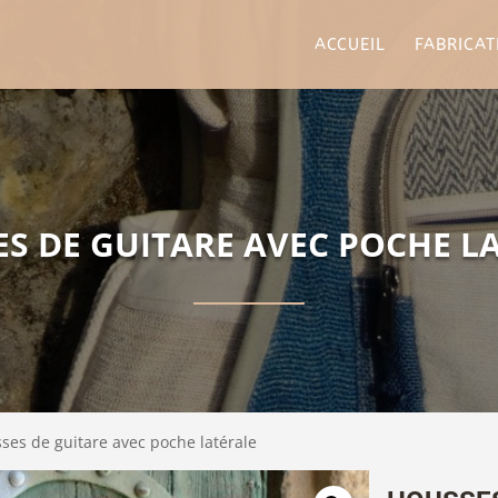
ACCUEIL
FABRICAT
S DE GUITARE AVEC POCHE L
ses de guitare avec poche latérale