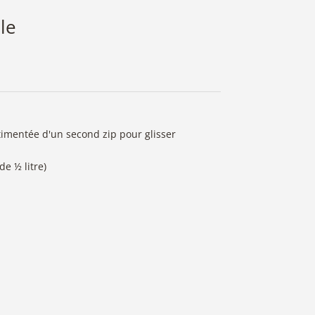
le
imentée d'un second zip pour glisser
e ½ litre)