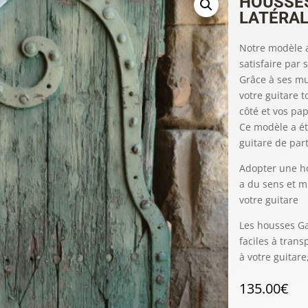
HOUSSES
LATÉRA
Notre modèle a
satisfaire par s
Grâce à ses mu
votre guitare t
côté et vos pa
Ce modèle a ét
guitare de part
Adopter une ho
a du sens et m
votre guitare
Les housses Ga
faciles à tran
à votre guitar
135.00
€