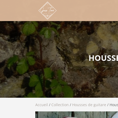
HOUSSE
Accueil
/
Collection
/
Housses de guitare
/ Hous