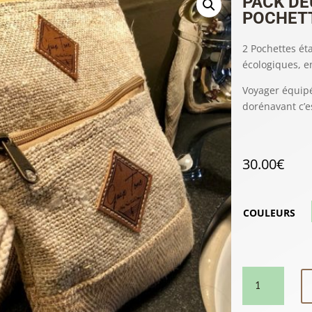
PACK DE
POCHET
2 Pochettes éta
écologiques, en
Voyager équipé
dorénavant c’es
30.00
€
COULEURS
QUANTITÉ
DE