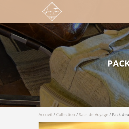
PACK
Accueil
/
Collection
/
Sacs de Voyage
/ Pack deu