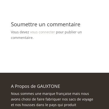
sur
la
page
Soumettre un commentaire
du
produit
Vous devez
vous connecter
pour publier un
commentaire.
A Propos de GAUXTONE
Nous sommes une marque française mais nous
avons choisi de faire fabriquer nos sacs de voyage
et nos housses dans le pays qui produit