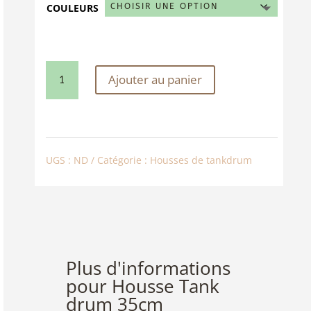
COULEURS
QUANTITÉ
Ajouter au panier
DE
HOUSSE
TANK
UGS :
ND
Catégorie :
Housses de tankdrum
DRUM
35CM
Plus d'informations
pour Housse Tank
drum 35cm