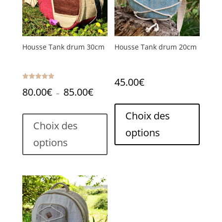
Housse Tank drum 30cm
Housse Tank drum 20cm
45.00
€
Note
Plage
80.00
€
85.00
€
5.00
–
sur 5
Ce
de
Ce
produi
Choix des
prix :
produit
Choix des
a
options
a
80.00€
plusie
options
plusieurs
variati
à
variations.
Les
85.00€
Les
option
options
peuve
peuvent
être
être
choisi