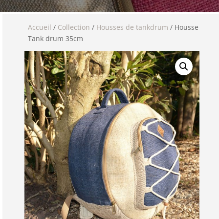
Accueil
/
Collection
/
Housses de tankdrum
/ Housse
Tank drum 35cm